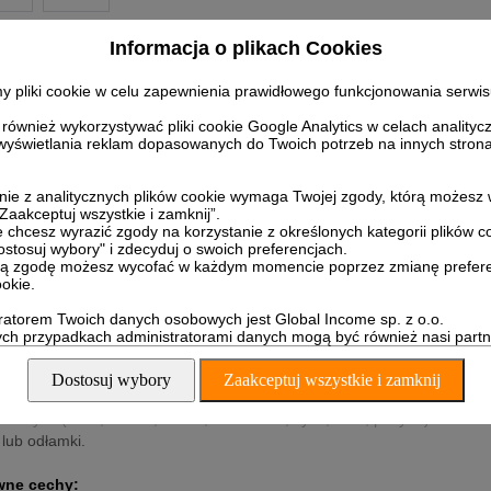
Informacja o plikach Cookies
ywacz metali Cobra Tector
y pliki cookie w celu zapewnienia prawidłowego funkcjonowania serwis
dzenie to idealnie nadaje się do skutecznego szukania przedmiotów meta
ównież wykorzystywać pliki cookie Google Analytics w celach analityc
innych wartościowych rzeczy ukrytych pod ziemią. Wykrywacz jes
wyświetlania reklam dopasowanych do Twoich potrzeb na innych stron
edajemy urządzenia nowe, z gwarancją oraz polską instrukcją obsługi.
nie z analitycznych plików cookie wymaga Twojej zgody, którą możesz 
wansowana cewka
„Zaakceptuj wszystkie i zamknij”.
ie chcesz wyrazić zgody na korzystanie z określonych kategorii plików c
ykrywaczu zastosowano zaawansowaną, wodoodporną cewkę (sondę
Dostosuj wybory" i zdecyduj o swoich preferencjach.
totliwościach charakteryzuje się ona dużą precyzją w znajdywaniu 
ą zgodę możesz wycofać w każdym momencie poprzez zmianę prefere
ookie.
k w ścianach lub podłodze. W przypadku wykrycia metalu, informacj
yzyjny i czytelny
wskaźnik cyfrowy
.
ratorem Twoich danych osobowych jest Global Income sp. z o.o.
h przypadkach administratorami danych mogą być również nasi partn
ryminacja metali
Dostosuj wybory
Zaakceptuj wszystkie i zamknij
cja ta pozwala wykrywaczowi na rozróżnienie rodzajów metali, a dokła
elaznych (złoto, srebro, miedź, aluminium, cynk, ołów, platyna). Pozwal
 lub odłamki.
wne cechy: