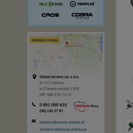
powiększ mapę
Global Income sp. z o.o.
81-571 Gdynia
ul.Chwaszczyńska 135B
NIP: 586-216-73-15
0 801 000 610
(58) 746 37 97
sklep@alkomaty-polska.pl
serwis@alkomaty-polska.pl