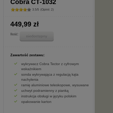
Cobra CT-1032
3.5
/
5
(Opinii:
2
)
449,99 zł
Ilość:
Zawartość zestawu:
wykrywacz Cobra Tector z cyfrowym
wskaźnikiem
sonda wykrywająca z regulacją kąta
nachylenia
ramię aluminiowe teleskopowe, wysuwane
uchwyt podramienny z pianką
instrukcja obsługi w języku polskim
opakowanie karton