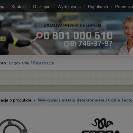
/
/
/
/
/
wna
Kontakt
O sklepie
Wyróżnienia
Regulamin
Promocje
ZAMÓW PRZEZ TELEFON:
0 801 000 610
(58) 746-37-97
nto:
Logowanie
/
Rejestracja
macje o produkcie
/
Wykrywacz metalu detektor metali Cobra Tecto